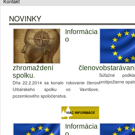
Kontakt
NOVINKY
Informácia
o
zhromaždení členov
obstarávan
spolku.
Súťažné podk
protipožiarne opat
Dňa 22.2.2014 sa konalo rokovanie členov
Urbárskeho spolku vo Vavrišove,
pozemkového spoločenstva.
VIAC INFORMÁCIÍ
Informácia
o