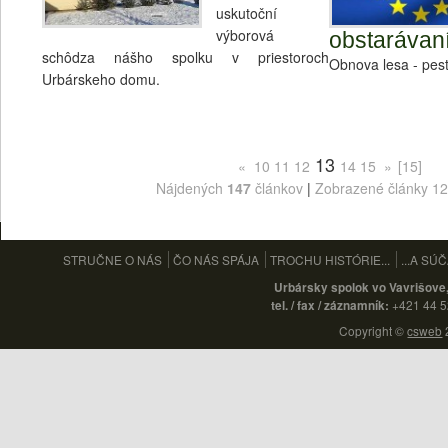
uskutoční
výborová
obstarávan
schôdza nášho spolku v priestoroch
Obnova lesa - pest
Urbárskeho domu.
13
«
10
11
12
14
15
»
[15]
Nájdených
147
článkov
|
Zobrazené články 12
STRUČNE O NÁS
ČO NÁS SPÁJA
TROCHU HISTÓRIE...
...A SÚ
Urbársky spolok vo Vavrišov
+421 44 
tel. / fax / záznamník:
Copyright ©
csweb