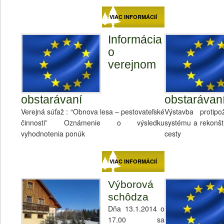
VIAC INFORMÁCIÍ
Informácia
o
verejnom
obstarávaní
obstarávan
Verejná súťaž : “Obnova lesa – pestovateľské
Výstavba protipo
činnosti” Oznámenie o výsledku
systému a rekonštr
vyhodnotenia ponúk
cesty
VIAC INFORMÁCIÍ
Výborová
schôdza
Dňa 13.1.2014 o
17.00 sa