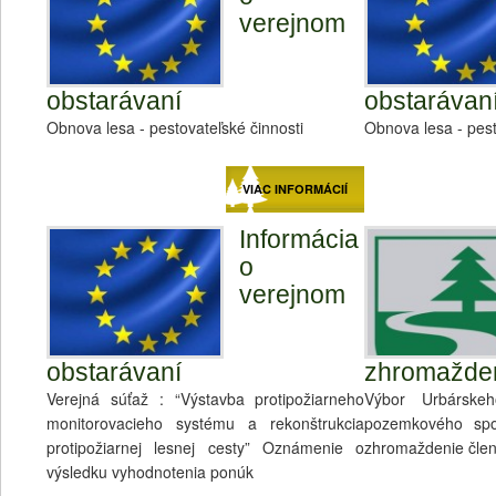
verejnom
obstarávaní
obstarávan
Obnova lesa - pestovateľské činnosti
Obnova lesa - pest
VIAC INFORMÁCIÍ
Informácia
o
verejnom
obstarávaní
zhromažde
Verejná súťaž : “Výstavba protipožiarneho
Výbor Urbárske
monitorovacieho systému a rekonštrukcia
pozemkového spol
protipožiarnej lesnej cesty” Oznámenie o
zhromaždenie člen
výsledku vyhodnotenia ponúk