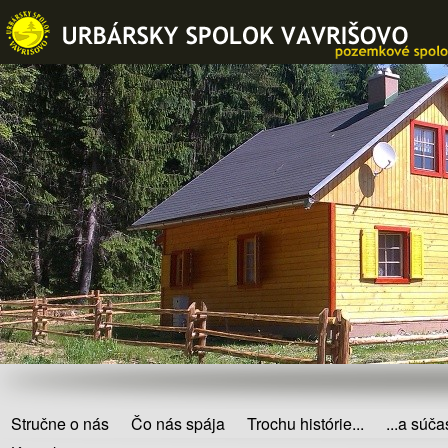
Stručne o nás
Čo nás spája
Trochu histórie...
...a súča