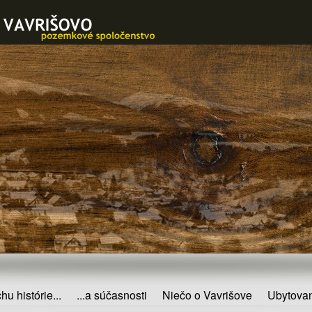
hu histórie...
...a súčasnosti
Niečo o Vavrišove
Ubytova