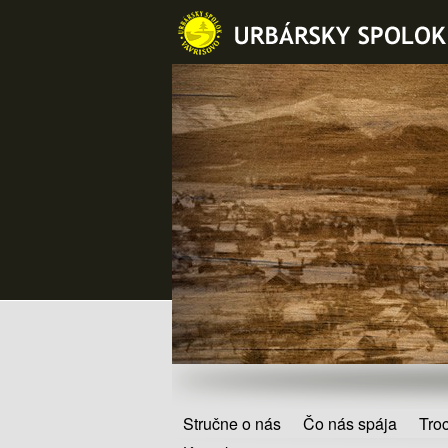
Stručne o nás
Čo nás spája
Troc