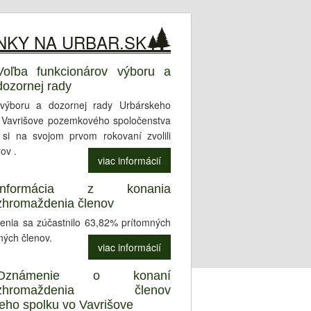
NKY NA URBAR.SK
Voľba funkcionárov výboru a
dozornej rady
 výboru a dozornej rady Urbárskeho
 Vavrišove pozemkového spoločenstva
 si na svojom prvom rokovaní zvolili
ov .
viac informácií
Informácia z konania
zhromaždenia členov
nia sa zúčastnilo 63,82% prítomných
ných členov.
viac informácií
Oznámenie o konaní
zhromaždenia členov
eho spolku vo Vavrišove