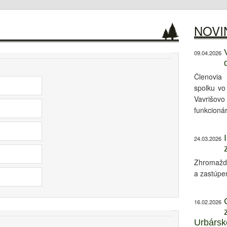
NOVI
09.04.2026
Členovia
spolku vo
Vavrišovo
funkcionár
24.03.2026
Zhromažde
a zastúpe
16.02.2026
Urbársk