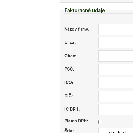
Fakturačné údaje
Názov firmy:
Ulica:
Obec:
PSČ:
IČO:
DIČ:
IČ DPH:
Platca DPH:
Štát:
--- nezadané ---