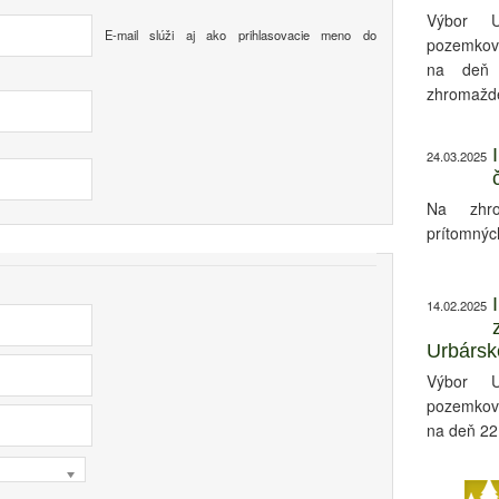
Výbor U
E-mail slúži aj ako prihlasovacie meno do
pozemkov
na deň 
zhromažde
24.03.2025
Na zhro
prítomnýc
14.02.2025
Urbársk
Výbor U
pozemkov
na deň 22