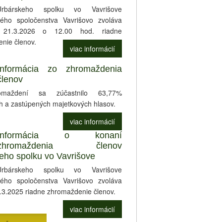
rbárskeho spolku vo Vavrišove
ého spoločenstva Vavrišovo zvoláva
21.3.2026 o 12.00 hod. riadne
nie členov.
viac informácií
Informácia zo zhromaždenia
členov
maždení sa zúčastnilo 63,77%
h a zastúpených majetkových hlasov.
viac informácií
Informácia o konaní
zhromaždenia členov
eho spolku vo Vavrišove
rbárskeho spolku vo Vavrišove
ého spoločenstva Vavrišovo zvoláva
.3.2025 riadne zhromaždenie členov.
viac informácií